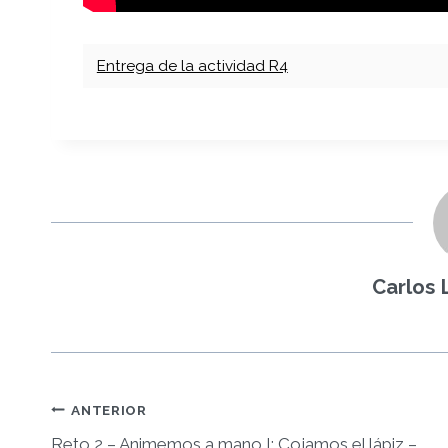
Entrega de la actividad R4
Carlos
Navegación
ANTERIOR
Reto 2 – Animemos a mano I: Cojamos el lápiz –