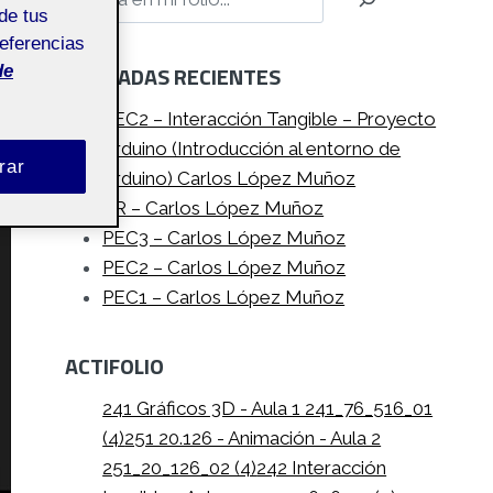
de tus
referencias
ENTRADAS RECIENTES
de
PEC2 – Interacción Tangible – Proyecto
Arduino (Introducción al entorno de
rar
Arduino) Carlos López Muñoz
PR – Carlos López Muñoz
PEC3 – Carlos López Muñoz
PEC2 – Carlos López Muñoz
PEC1 – Carlos López Muñoz
ACTIFOLIO
241 Gráficos 3D - Aula 1 241_76_516_01
(4)
251 20.126 - Animación - Aula 2
251_20_126_02 (4)
242 Interacción