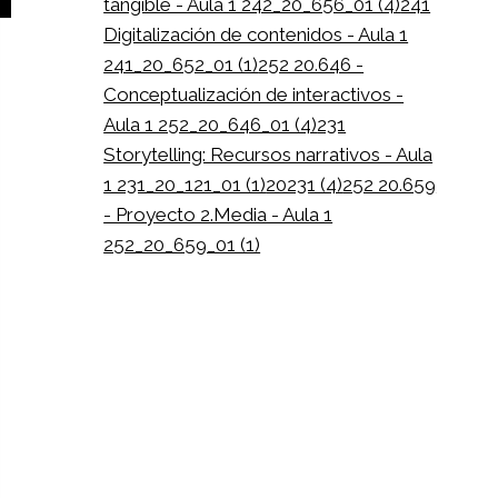
tangible - Aula 1 242_20_656_01 (4)
241
Digitalización de contenidos - Aula 1
241_20_652_01 (1)
252 20.646 -
Conceptualización de interactivos -
Aula 1 252_20_646_01 (4)
231
Storytelling: Recursos narrativos - Aula
1 231_20_121_01 (1)
20231 (4)
252 20.659
- Proyecto 2.Media - Aula 1
252_20_659_01 (1)