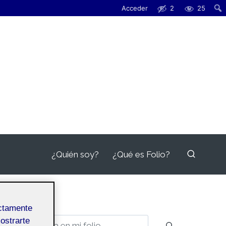
Acceder
2
25
¿Quién soy?
¿Qué es Folio?
ectamente
mostrarte
Buscar