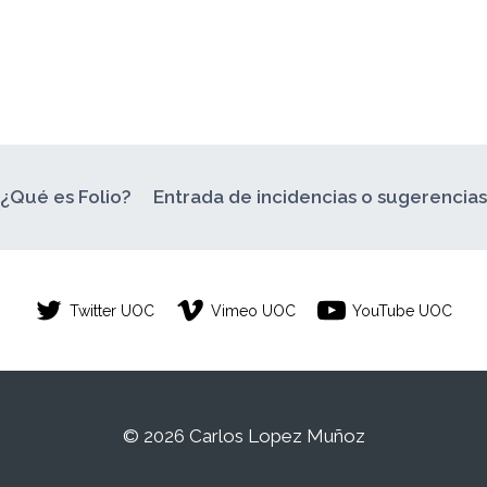
¿Qué es Folio?
Entrada de incidencias o sugerencia
Twitter UOC
Vimeo UOC
YouTube UOC
© 2026 Carlos Lopez Muñoz