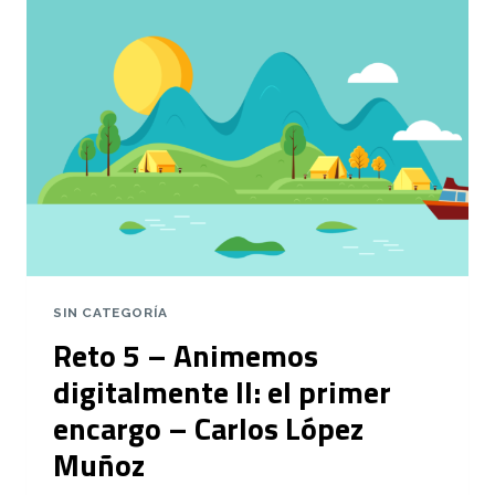
PARALLAX
2,5D
–
CARLOS
LÓPEZ
MUÑOZ
SIN CATEGORÍA
Reto 5 – Animemos
digitalmente II: el primer
encargo – Carlos López
Muñoz