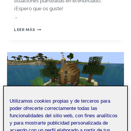
situaciones planteadas en el enunciado.
¡Espero que os guste!
…
PEC2–
LEER MÁS
CARLOS
LÓPEZ
MUÑOZ
Utilizamos
cookies
propias y de terceros para
poder ofrecerte correctamente todas las
funcionalidades del sitio web, con fines analíticos
y para mostrarte publicidad personalizada de
acuerdo con un perfil elaborado a partir de tus