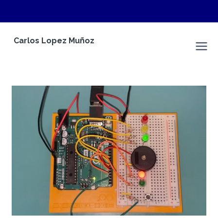
Saltar
Carlos Lopez Muñoz
al
Carlos Lopez Muñoz
contenido