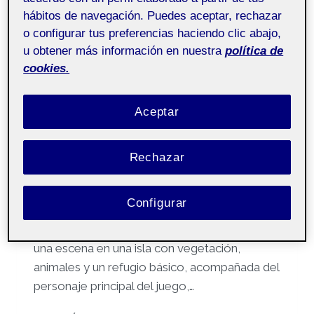
hábitos de navegación. Puedes aceptar, rechazar
SIN CATEGORÍA
o configurar tus preferencias haciendo clic abajo,
Entrega parcial PR – Carlos
u obtener más información en nuestra
política de
López Muñoz
cookies.
Por
Carlos Lopez Muñoz
22 diciembre, 2024
Aceptar
Gráficos 3D – Aula 1
Pública
Rechazar
Temática escogida a modelar y referencia:
Configurar
He elegido como temática el universo del
videojuego Minecraft, en concreto, recrear
una escena en una isla con vegetación,
animales y un refugio básico, acompañada del
personaje principal del juego,…
ENTREGA