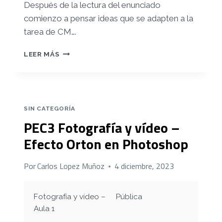
Después de la lectura del enunciado
comienzo a pensar ideas que se adapten a la
tarea de CM….
PRÁCTICA
LEER MÁS
FINAL
FOTOGRAFÍA
Y
VÍDEO
–
SIN CATEGORÍA
CM
PEC3 Fotografía y vídeo –
DEPORTES
GUERRA
Efecto Orton en Photoshop
Por
Carlos Lopez Muñoz
4 diciembre, 2023
Fotografía y vídeo –
Pública
Aula 1