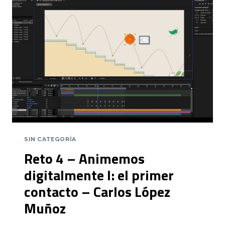
EL
PRIMER
ENCARGO
–
CARLOS
LÓPEZ
MUÑOZ
SIN CATEGORÍA
Reto 4 – Animemos
digitalmente I: el primer
contacto – Carlos López
Muñoz