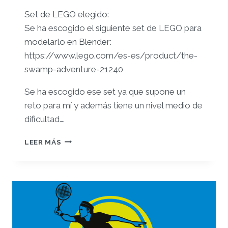
Set de LEGO elegido:
Se ha escogido el siguiente set de LEGO para
modelarlo en Blender:
https://www.lego.com/es-es/product/the-
swamp-adventure-21240
Se ha escogido ese set ya que supone un
reto para mí y además tiene un nivel medio de
dificultad….
ENTREGA
LEER MÁS
PARCIAL
PEC1
–
CARLOS
LÓPEZ
MUÑOZ