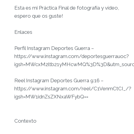
Esta es mi Práctica Final de fotografía y vídeo,
espero que os guste!
Enlaces
Perfil Instagram Deportes Guerra –
https://www.instagram.com/deportesguerrauoc?
igsh=MWcxM2ltb21yMHcwMQ%3D%3D&utm_sourc
Reel Instagram Deportes Guerra 9:16 –
https://www.instagram.com/reel/C1VenmCtCI_/?
igsh=MW1idnZsZXNxaWFybQ==
Contexto