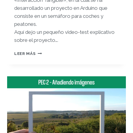
desarrollado un proyecto en Arduino que
consiste en un semáforo para coches y
peatones
.
Aquí dejo un pequeño video-test explicativo
sobre el proyecto….
PEC2
LEER MÁS
–
INTERACCIÓN
TANGIBLE
–
PROYECTO
ARDUINO
(INTRODUCCIÓN
AL
ENTORNO
DE
ARDUINO)
CARLOS
LÓPEZ