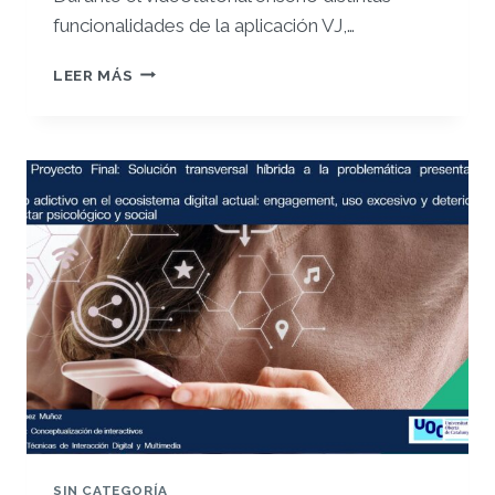
funcionalidades de la aplicación VJ,…
PEC2
LEER MÁS
–
INTERACCIÓN
TANGIBLE
–
PROYECTO
ARDUINO
(INTRODUCCIÓN
AL
ENTORNO
DE
ARDUINO)
CARLOS
LÓPEZ
MUÑOZ
SIN CATEGORÍA