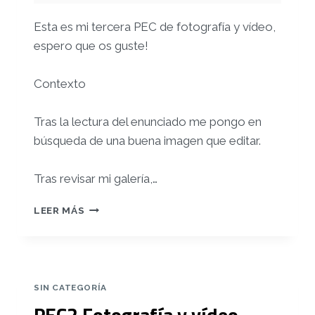
Esta es mi tercera PEC de fotografía y vídeo,
espero que os guste!
Contexto
Tras la lectura del enunciado me pongo en
búsqueda de una buena imagen que editar.
Tras revisar mi galería,…
PEC3
LEER MÁS
FOTOGRAFÍA
Y
VÍDEO
–
EFECTO
SIN CATEGORÍA
ORTON
PEC2 Fotografía y vídeo –
EN