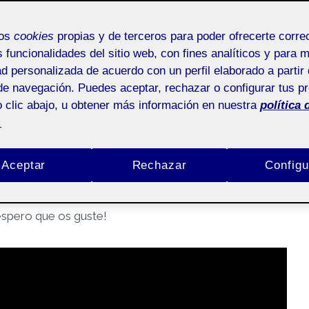
 – Buenas noticias del
mos
cookies
propias y de terceros para poder ofrecerte corr
s funcionalidades del sitio web, con fines analíticos y para 
ad personalizada de acuerdo con un perfil elaborado a partir 
de navegación. Puedes aceptar, rechazar o configurar tus p
 clic abajo, u obtener más información en nuestra
política 
.
Aceptar
Rechazar
Configu
Pública
espero que os guste!