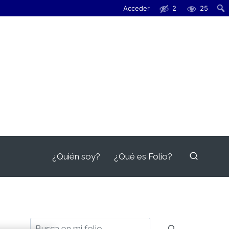
Acceder
2
25
¿Quién soy?
¿Qué es Folio?
Buscar