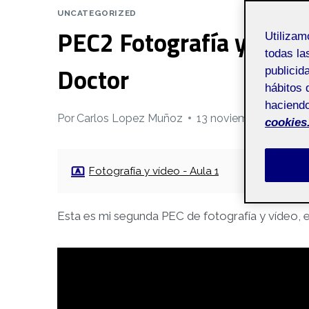
UNCATEGORIZED
PEC2 Fotografía y vídeo
Utiliza
todas la
Doctor
publicid
hábitos 
haciendo
Por
Carlos Lopez Muñoz
13 noviembre, 2023
cookies
Fotografía y vídeo - Aula 1
Esta es mi segunda PEC de fotografía y vídeo, 