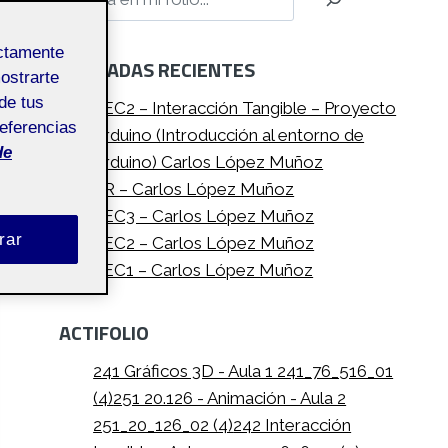
ectamente
ENTRADAS RECIENTES
mostrarte
de tus
PEC2 – Interacción Tangible – Proyecto
referencias
Arduino (Introducción al entorno de
de
Arduino) Carlos López Muñoz
PR – Carlos López Muñoz
PEC3 – Carlos López Muñoz
rar
PEC2 – Carlos López Muñoz
PEC1 – Carlos López Muñoz
ACTIFOLIO
241 Gráficos 3D - Aula 1 241_76_516_01
(4)
251 20.126 - Animación - Aula 2
251_20_126_02 (4)
242 Interacción