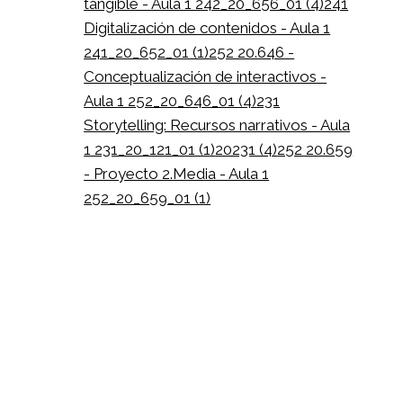
tangible - Aula 1 242_20_656_01 (4)
241
Digitalización de contenidos - Aula 1
241_20_652_01 (1)
252 20.646 -
Conceptualización de interactivos -
Aula 1 252_20_646_01 (4)
231
Storytelling: Recursos narrativos - Aula
1 231_20_121_01 (1)
20231 (4)
252 20.659
- Proyecto 2.Media - Aula 1
252_20_659_01 (1)