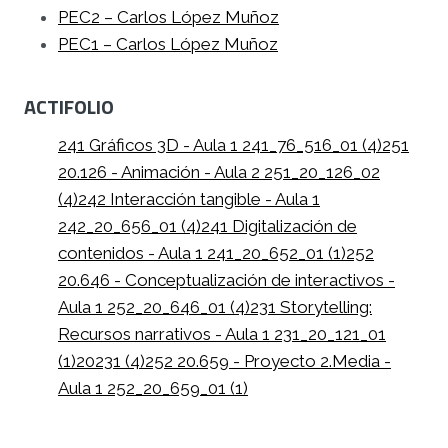
PEC2 – Carlos López Muñoz
PEC1 – Carlos López Muñoz
ACTIFOLIO
241 Gráficos 3D - Aula 1 241_76_516_01 (4)
251
20.126 - Animación - Aula 2 251_20_126_02
(4)
242 Interacción tangible - Aula 1
242_20_656_01 (4)
241 Digitalización de
contenidos - Aula 1 241_20_652_01 (1)
252
20.646 - Conceptualización de interactivos -
Aula 1 252_20_646_01 (4)
231 Storytelling:
Recursos narrativos - Aula 1 231_20_121_01
(1)
20231 (4)
252 20.659 - Proyecto 2.Media -
Aula 1 252_20_659_01 (1)